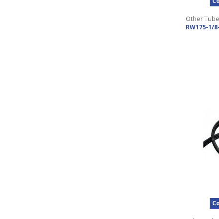
Co
Other Tub
RW175-1/8
Co