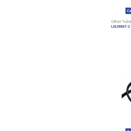
Co
Other Tub
LN29807-2