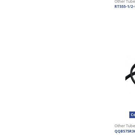
Other Tub
RT555-1/2
Co
Other Tub
QQB575R3