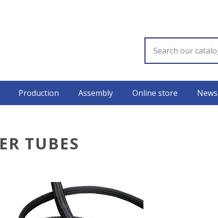
Production
Assembly
Online store
News
ER TUBES