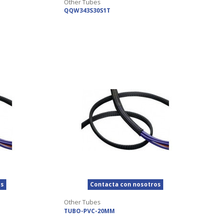
Other Tubes
QQW343S30S1T
os
Contacta con nosotros
Other Tubes
TUBO-PVC-20MM