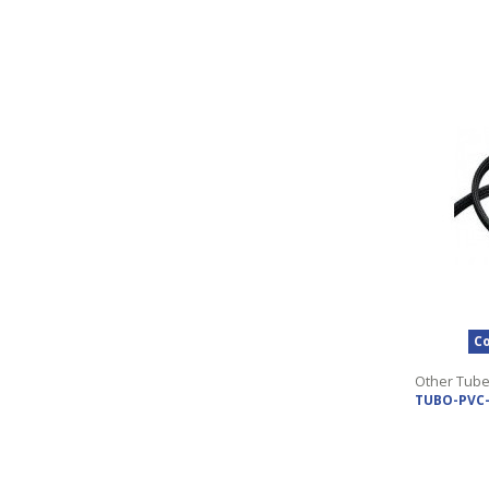
Co
Other Tub
TUBO-PVC