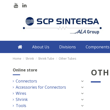
About Us
Divisions
Components
Home
Shrink
Shrink Tube
Other Tubes
OTH
Online store
Connectors
Accessories for Connectors
Wires
Shrink
Tools