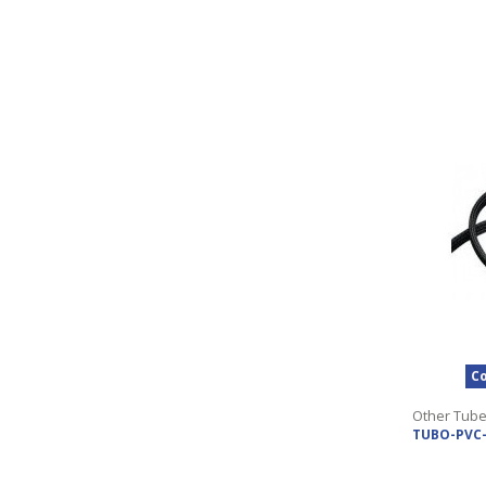
Co
Other Tub
TUBO-PVC