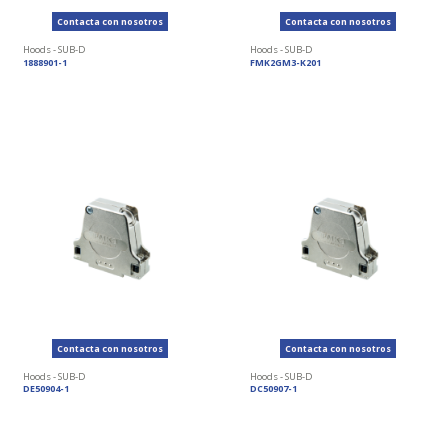
Contacta con nosotros
Contacta con nosotros
Hoods - SUB-D
Hoods - SUB-D
1888901-1
FMK2GM3-K201
Contacta con nosotros
Contacta con nosotros
Hoods - SUB-D
Hoods - SUB-D
DE50904-1
DC50907-1