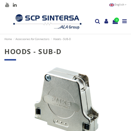
English
0
Home
Accessories for Connectors
Hoods - SUB-D
HOODS - SUB-D