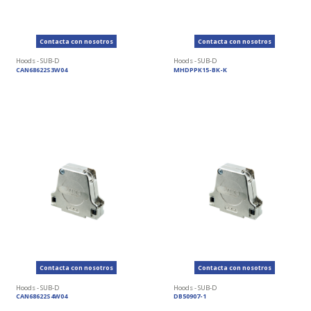
Contacta con nosotros
Contacta con nosotros
Hoods - SUB-D
Hoods - SUB-D
CAN68622S3W04
MHDPPK15-BK-K
Contacta con nosotros
Contacta con nosotros
Hoods - SUB-D
Hoods - SUB-D
CAN68622S4W04
DB50907-1