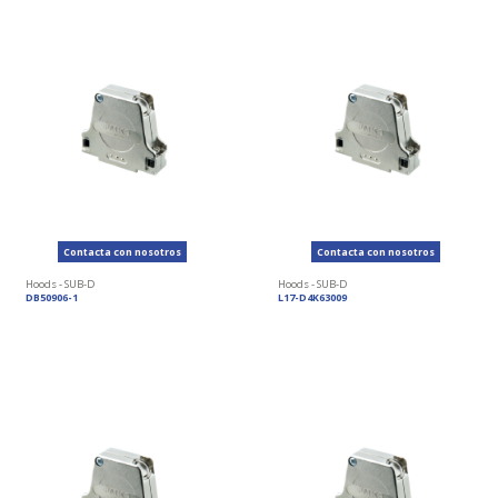
Contacta con nosotros
Contacta con nosotros
Hoods - SUB-D
Hoods - SUB-D
DB50906-1
L17-D4K63009