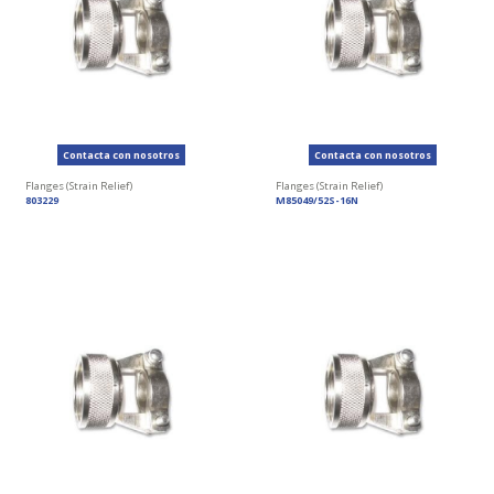
Contacta con nosotros
Contacta con nosotros
Flanges (Strain Relief)
Flanges (Strain Relief)
803229
M85049/52S-16N