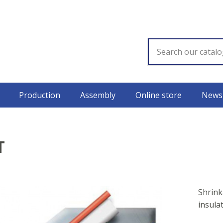
Production
Assembly
Online store
News
T
Shrink
insulat