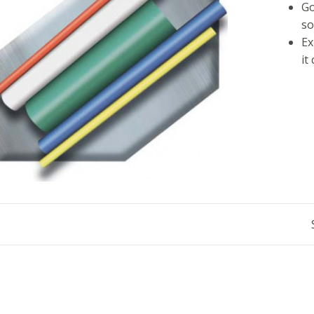
Go
so
Ex
it