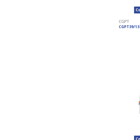
Co
CGPT
CGPT39/13
Co