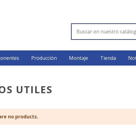
onentes
Producción
Montaje
Tienda
Not
OS UTILES
are no products.