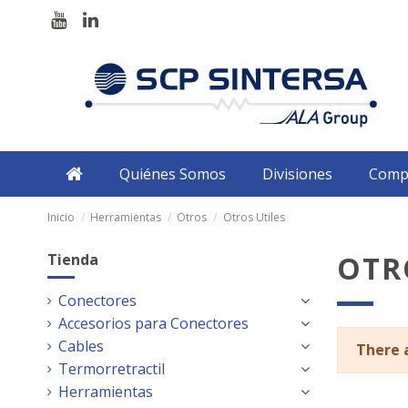
Quiénes Somos
Divisiones
Comp
Inicio
Herramientas
Otros
Otros Utiles
OTR
Tienda
Conectores
Accesorios para Conectores
Cables
There 
Termorretractil
Herramientas