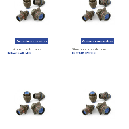
Contacta con nosotros
Contacta con nosotros
Otros Conectores Militares
Otros Conectores Militares
EN3646RS620-34BN
EN2997RS02239BN