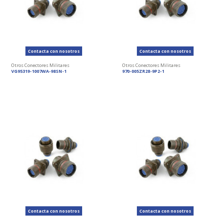
Contacta con nosotros
Contacta con nosotros
Otros Conectores Militares
Otros Conectores Militares
VG95319-1007WA-98SN-1
970-005ZR28-9P2-1
Contacta con nosotros
Contacta con nosotros