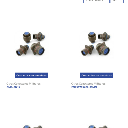
Contacta con nosotros
Contacta con nosotros
Otros Conectores Militares
Otros Conectores Militares
CMA-1N14
EN2997RS622-39MN