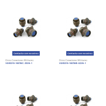
Contacta con nosotros
Contacta con nosotros
Otros Conectores Militares
Otros Conectores Militares
VG95319-1007WC-35SN-1
VG95319-1007WB-02SN-1