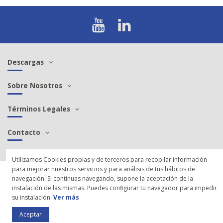
Descargas
Sobre Nosotros
Términos Legales
Contacto
Utilizamos Cookies propias y de terceros para recopilar información
para mejorar nuestros servicios y para análisis de tus hábitos de
© 2021 SCP Sintersa - Fabricación de cables y conectores aeronáuticos,
navegación. Si continuas navegando, supone la aceptación de la
militares, ferroviarios |
Política de Cookies
instalación de las mismas. Puedes configurar tu navegador para impedir
su instalación.
Ver más
Aceptar