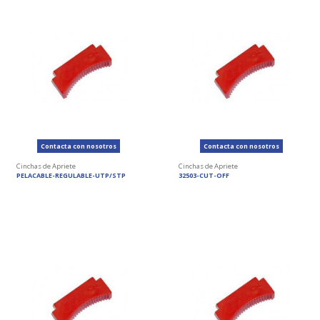
Contacta con nosotros
Contacta con nosotros
Cinchas de Apriete
Cinchas de Apriete
PELACABLE-REGULABLE-UTP/STP
32503-CUT-OFF