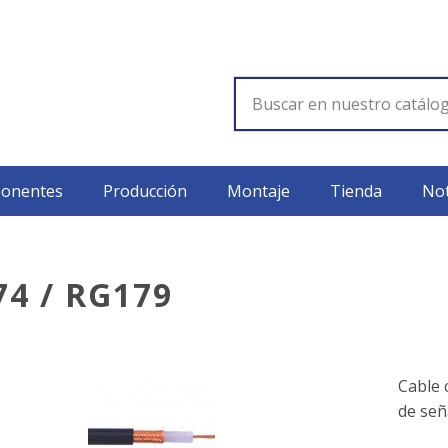
onentes
Producción
Montaje
Tienda
Not
4 / RG179
Cable 
de señ