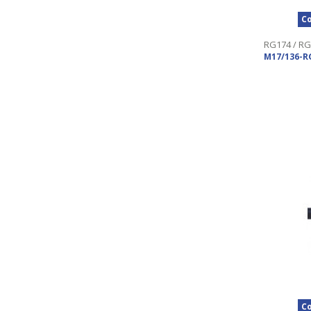
Co
RG174 / RG
M17/136-R
Co