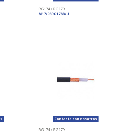
RG174 / RG179
M17/93RG178B/U
os
Contacta con nosotros
RG174 / RG179