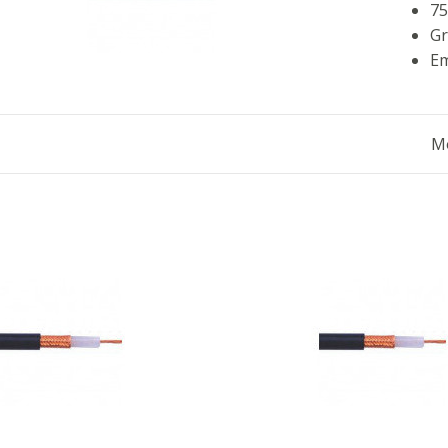
75
Gr
Em
Mo