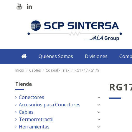
Quiénes Somos
Divisiones
Comp
Inicio
Cables
Coaxial - Triax
RG174 / RG179
RG17
Tienda
Conectores
Accesorios para Conectores
Cables
Termorretractil
Herramientas