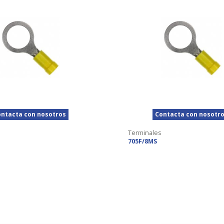
ntacta con nosotros
Contacta con nosotr
Terminales
705F/8MS