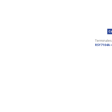
Co
Terminales
RSY7104A-