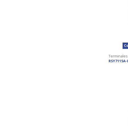
Co
Terminales
RSY7115A-