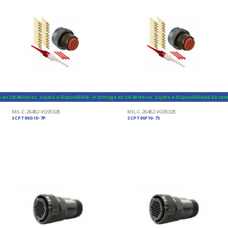
 en 24/48 Horas. Sujeta a disponibilidad de componentes
Entrega en 24/48 Horas. Sujeta a disponibilidad de c
MIL-C-26482-VG95328
MIL-C-26482-VG95328
SCPT06G10-7P
SCPT06F10-7S