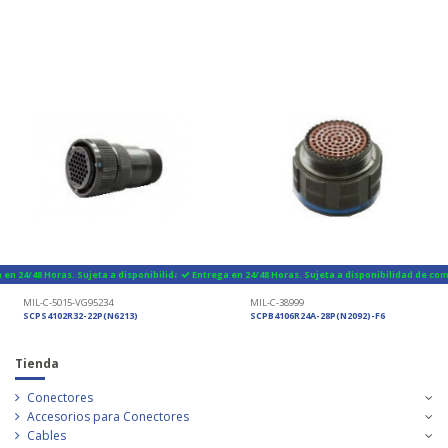
 en 24/48 Horas. Sujeta a disponibilidad de componentes
Entrega en 24/48 Horas. Sujeta a disponibilidad de c
MIL-C-5015-VG95234
MIL-C-38999
SCPS4102R32-22P(N6213)
SCPB4106R24A-28P(N2092)-F6
Tienda
Conectores
Accesorios para Conectores
Cables