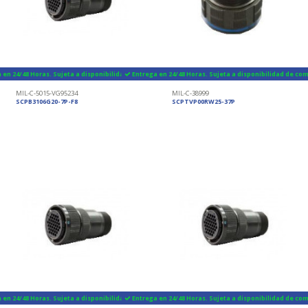
 en 24/48 Horas. Sujeta a disponibilidad de componentes
Entrega en 24/48 Horas. Sujeta a disponibilidad de c
MIL-C-5015-VG95234
MIL-C-38999
SCPB3106G20-7P-F8
SCPTVP00RW25-37P
 en 24/48 Horas. Sujeta a disponibilidad de componentes
Entrega en 24/48 Horas. Sujeta a disponibilidad de c