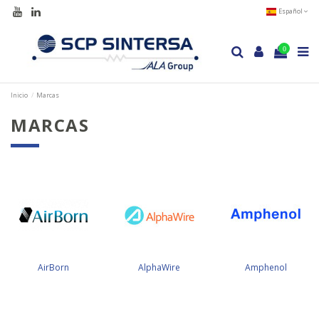
Español
0
Inicio
Marcas
MARCAS
AirBorn
AlphaWire
Amphenol