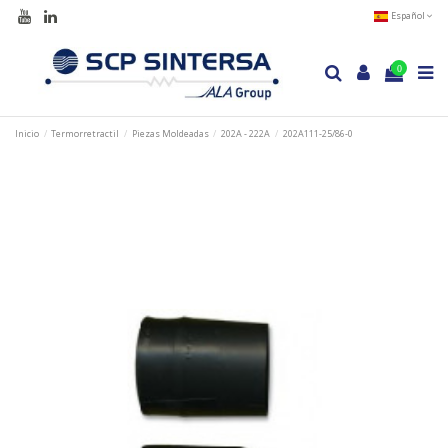
Español
0
Inicio
Termorretractil
Piezas Moldeadas
202A - 222A
202A111-25/86-0