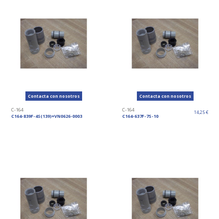
Contacta con nosotros
Contacta con nosotros
C-164
C-164
14,25 €
C164-839F-4S(139)+VN0626-0003
C164-637F-7S-10