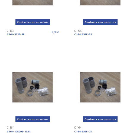
Contacta con nosotros
Contacta con nosotros
C-164
C-164
6,59 €
C164-332F-5P
C164-639F-5S
Contacta con nosotros
Contacta con nosotros
C-164
C-164
C164-10E005-1331
C164-639F-7S