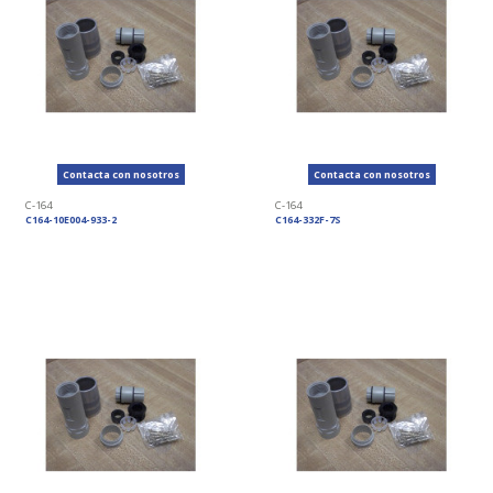
Contacta con nosotros
Contacta con nosotros
C-164
C-164
C164-10E004-933-2
C164-332F-7S