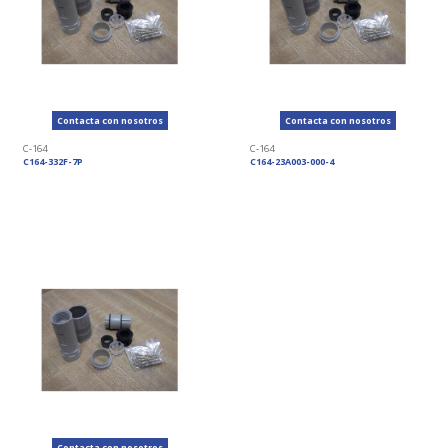
Contacta con nosotros
Contacta con nosotros
C-164
C-164
C164-332F-7P
C164-23A003-000-4
Contacta con nosotros