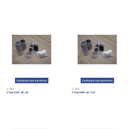
Contacta con nosotros
Contacta con nosotros
C-164
C-164
C164-232F-4P-20
C164-839F-4S-132