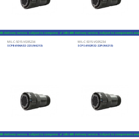
8h delivery service. Subject to components availability
24h/48h delivery service. Subject to components avai
MIL-C-5015-VG95234
MIL-C-5015-VG95234
SCPB4106A32-22S(N6213)
SCPS4102R32-22P(N6213)
8h delivery service. Subject to components availability
24h/48h delivery service. Subject to components avai