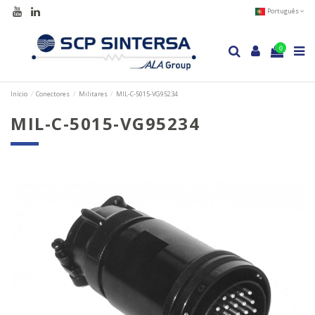
Português
0
Início
Conectores
Militares
MIL-C-5015-VG95234
MIL-C-5015-VG95234