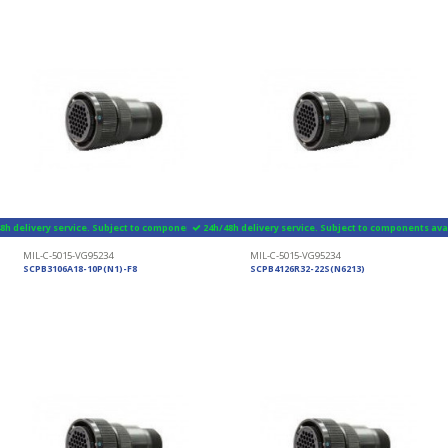
8h delivery service. Subject to components availability
24h/48h delivery service. Subject to components avai
MIL-C-5015-VG95234
MIL-C-5015-VG95234
SCPB3106A18-10P(N1)-F8
SCPB4126R32-22S(N6213)