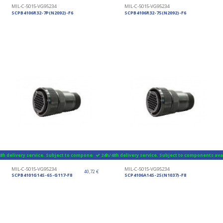
MIL-C-5015-VG95234
MIL-C-5015-VG95234
SCPB4106R32-7P(N2092)-F6
SCPB4106R32-7S(N2092)-F6
8h delivery service. Subject to components availability
24h/48h delivery service. Subject to components avai
MIL-C-5015-VG95234
MIL-C-5015-VG95234
40,72 €
SCPB4101G14S-6S-G117-F8
SCP4106A14S-2S(N1037)-F8