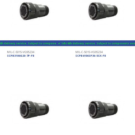
8h delivery service. Subject to components availability
24h/48h delivery service. Subject to components avai
MIL-C-5015-VG95234
MIL-C-5015-VG95234
SCPB3106G20-7P-F8
SCPB4106SP36-5SX-F8