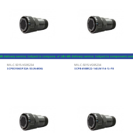
8h delivery service. Subject to components availability
24h/48h delivery service. Subject to components avai
MIL-C-5015-VG95234
MIL-C-5015-VG95234
SCPB3106SP32A-5S(N4936)
SCPB4108R22-14S(N114-1)-F8