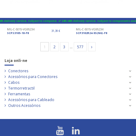
8h delivery service. Subject to components availability
24h/48h delivery service. Subject to components avai
MIL-C-5015-VG95234
MIL-C-5015-VG95234
31,39 €
SCPS3105-18-F8
SCP3102R24-9S(N6)-F8
1
2
3
…
577
Loja onli-ne
Conectores
Acessórios para Conectores
Cabos
Termorretractil
Ferramentas
Acessórios para Cableado
Outros Acessórios