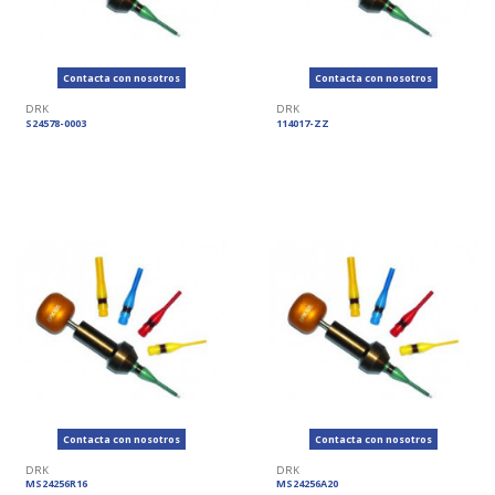
Contacta con nosotros
Contacta con nosotros
DRK
DRK
S24578-0003
114017-ZZ
Contacta con nosotros
Contacta con nosotros
DRK
DRK
MS24256R16
MS24256A20