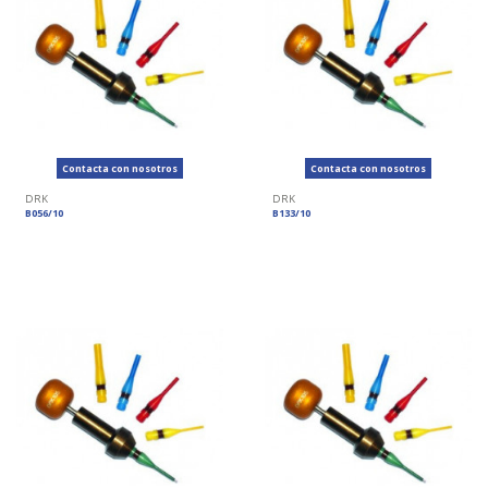
Contacta con nosotros
Contacta con nosotros
DRK
DRK
B056/10
B133/10