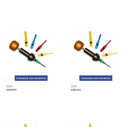
Contacta con nosotros
Contacta con nosotros
DRK
DRK
DRK597
DRK222